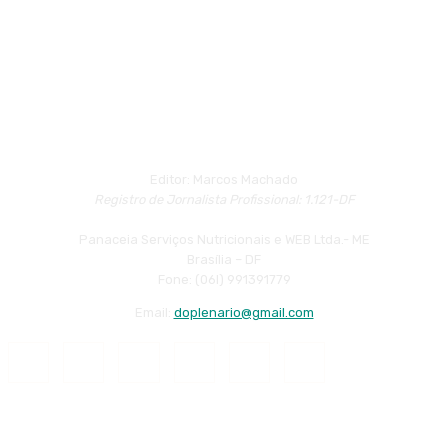
Editor: Marcos Machado
Registro de Jornalista Profissional: 1.121-DF
Panaceia Serviços Nutricionais e WEB Ltda.- ME
Brasília – DF
Fone: (06l) 991391779
Email:
doplenario@gmail.com