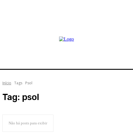
Início
Tags
Psol
Tag:
psol
Não há posts para exibir