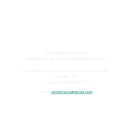
Editor: Marcos Machado
Registro de Jornalista Profissional: 1.121-DF
Panaceia Serviços Nutricionais e WEB Ltda.- ME
Brasília – DF
Fone: (06l) 991391779
Email:
doplenario@gmail.com