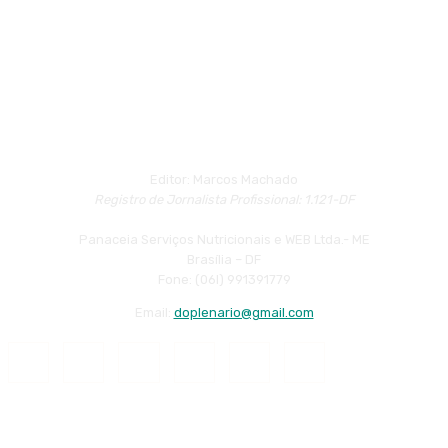
Editor: Marcos Machado
Registro de Jornalista Profissional: 1.121-DF
Panaceia Serviços Nutricionais e WEB Ltda.- ME
Brasília – DF
Fone: (06l) 991391779
Email:
doplenario@gmail.com