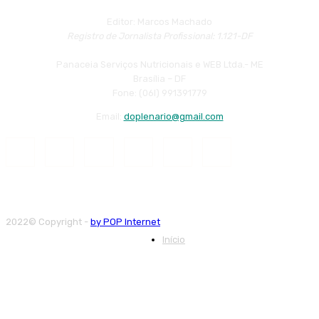
Editor: Marcos Machado
Registro de Jornalista Profissional: 1.121-DF
Panaceia Serviços Nutricionais e WEB Ltda.- ME
Brasília – DF
Fone: (06l) 991391779
Email:
doplenario@gmail.com
2022© Copyright -
by POP Internet
Início