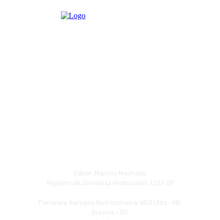
Editor: Marcos Machado
Registro de Jornalista Profissional: 1.121-DF
Panaceia Serviços Nutricionais e WEB Ltda.- ME
Brasília – DF