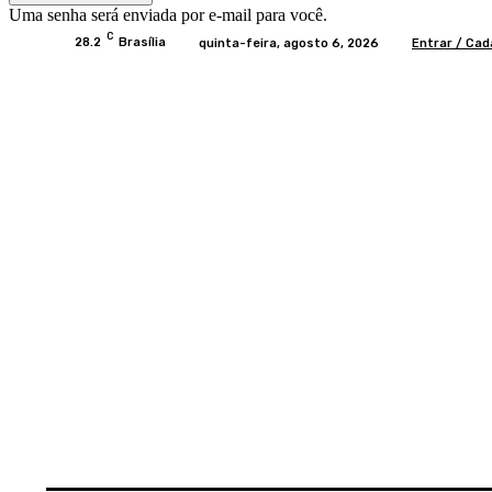
Uma senha será enviada por e-mail para você.
C
28.2
Brasília
quinta-feira, agosto 6, 2026
Entrar / Cad
Home
BRASIL
BRASÍLIA
POLÍTICA
EC