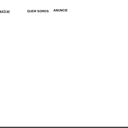
ANUNCIE
astrar
QUEM SOMOS
ONOMIA
ARTIGOS
ENTRETENIMENTO
MUNDO
GERAL