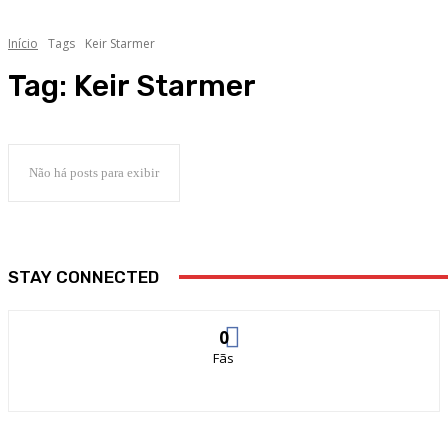
Início
Tags
Keir Starmer
Tag:
Keir Starmer
Não há posts para exibir
STAY CONNECTED
0
Fãs