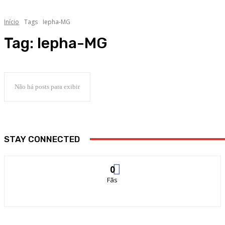
Início
Tags
Iepha-MG
Tag:
Iepha-MG
Não há posts para exibir
STAY CONNECTED
0
Fãs