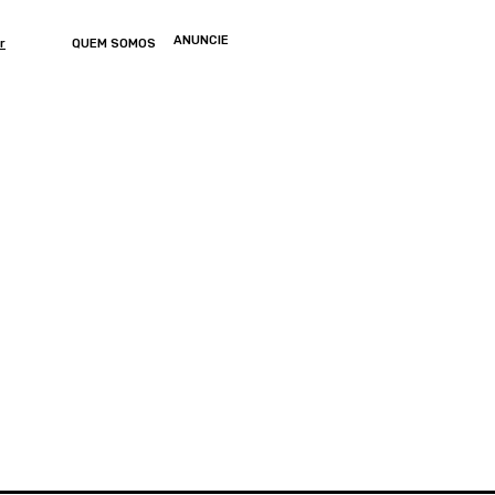
ANUNCIE
r
QUEM SOMOS
ONOMIA
ARTIGOS
ENTRETENIMENTO
MUNDO
GERAL