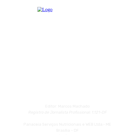
Editor: Marcos Machado
Registro de Jornalista Profissional: 1.121-DF
Panaceia Serviços Nutricionais e WEB Ltda.- ME
Brasília – DF