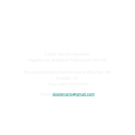
Editor: Marcos Machado
Registro de Jornalista Profissional: 1.121-DF
Panaceia Serviços Nutricionais e WEB Ltda.- ME
Brasília – DF
Fone: (06l) 991391779
Email:
doplenario@gmail.com