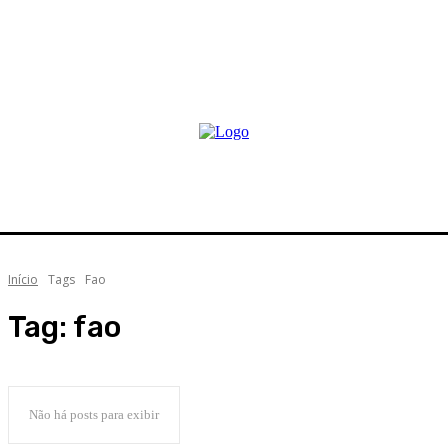
Início
Tags
Fao
Tag:
fao
Não há posts para exibir