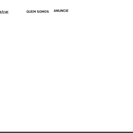
ANUNCIE
strar
QUEM SOMOS
ONOMIA
ARTIGOS
ENTRETENIMENTO
MUNDO
GERAL