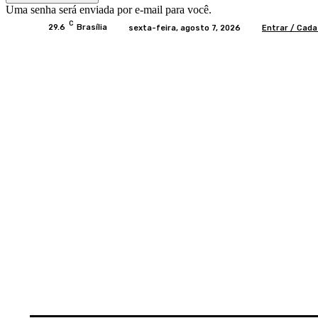
Uma senha será enviada por e-mail para você.
C
29.6
Brasília
sexta-feira, agosto 7, 2026
Entrar / Cada
Home
BRASIL
BRASÍLIA
POLÍTICA
EC