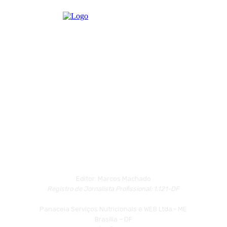
Editor: Marcos Machado
Registro de Jornalista Profissional: 1.121-DF
Panaceia Serviços Nutricionais e WEB Ltda.- ME
Brasília – DF