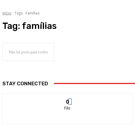
Início
Tags
Famílias
Tag:
famílias
Não há posts para exibir
STAY CONNECTED
0
Fãs