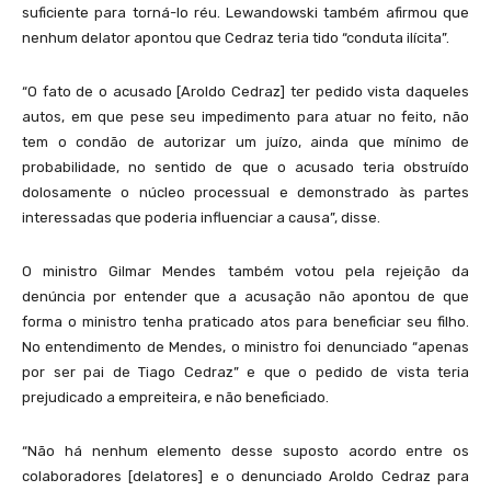
suficiente para torná-lo réu. Lewandowski também afirmou que
nenhum delator apontou que Cedraz teria tido “conduta ilícita”.
“O fato de o acusado [Aroldo Cedraz] ter pedido vista daqueles
autos, em que pese seu impedimento para atuar no feito, não
tem o condão de autorizar um juízo, ainda que mínimo de
probabilidade, no sentido de que o acusado teria obstruído
dolosamente o núcleo processual e demonstrado às partes
interessadas que poderia influenciar a causa”, disse.
O ministro Gilmar Mendes também votou pela rejeição da
denúncia por entender que a acusação não apontou de que
forma o ministro tenha praticado atos para beneficiar seu filho.
No entendimento de Mendes, o ministro foi denunciado “apenas
por ser pai de Tiago Cedraz” e que o pedido de vista teria
prejudicado a empreiteira, e não beneficiado.
“Não há nenhum elemento desse suposto acordo entre os
colaboradores [delatores] e o denunciado Aroldo Cedraz para