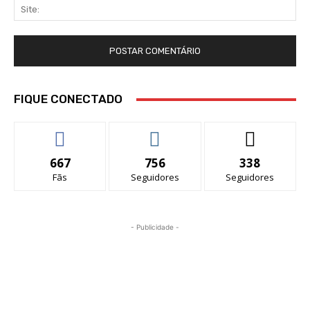
Sit
FIQUE CONECTADO
667
756
338
Fãs
Seguidores
Seguidores
- Publicidade -