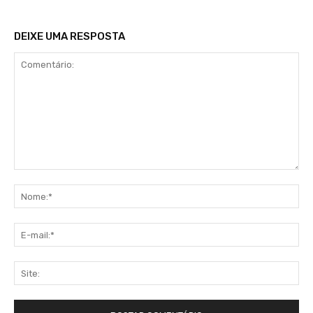
DEIXE UMA RESPOSTA
Comentário:
No
E-
mai
Sit