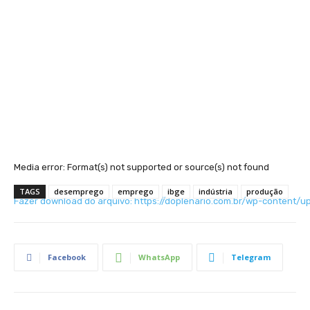
Media error: Format(s) not supported or source(s) not found
TAGS
desemprego
emprego
ibge
indústria
produção
Fazer download do arquivo: https://doplenario.com.br/wp-content
00:00
Facebook
WhatsApp
Telegram