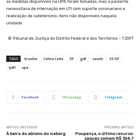
as medidas disponíveis na UPA foram tomadas, mas a paciente
necessitava de internação em UTI com suporte coronariano e
realização de cateterismo, itens não disponíveis naquela
unidade.
© Tribunal de Justiça do Distrito Federal e dos Territórios – TJDFT
TAGS
brasília
Celina Leão
DF
gdf
saúde
SS-DF
tjdft
upa
Facebook
WhatsApp
Telegram
ARTIGO ANTERIOR
PRÓXIMO ARTIGO
À beira do abismo do iceberg
Poupança, o último recurso:
saques somam R$ 354,7