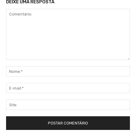
DEIXE UMA RESPOSTA
Comentário:
No
E-
mai
Sit