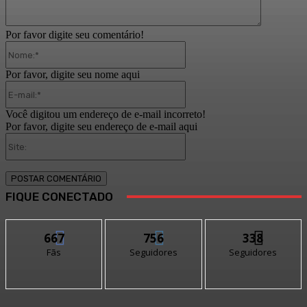
Por favor digite seu comentário!
Nome:*
Por favor, digite seu nome aqui
E-
mail:*
Você digitou um endereço de e-mail incorreto!
Por favor, digite seu endereço de e-mail aqui
Site:
FIQUE CONECTADO
667
756
338
Fãs
Seguidores
Seguidores