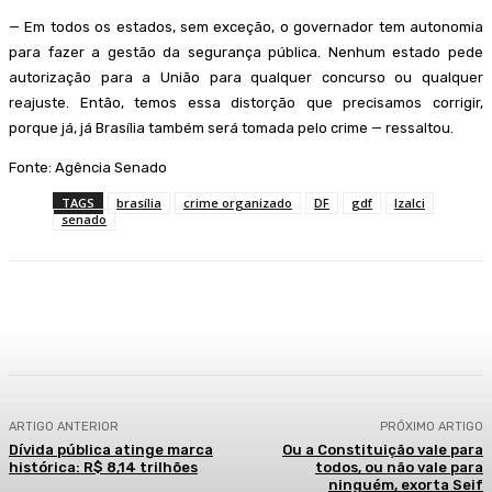
— Em todos os estados, sem exceção, o governador tem autonomia
para fazer a gestão da segurança pública. Nenhum estado pede
autorização para a União para qualquer concurso ou qualquer
reajuste. Então, temos essa distorção que precisamos corrigir,
porque já, já Brasília também será tomada pelo crime — ressaltou.
Fonte: Agência Senado
TAGS
brasília
crime organizado
DF
gdf
Izalci
senado
Facebook
WhatsApp
Telegram
ARTIGO ANTERIOR
PRÓXIMO ARTIGO
Dívida pública atinge marca
Ou a Constituição vale para
histórica: R$ 8,14 trilhões
todos, ou não vale para
ninguém, exorta Seif