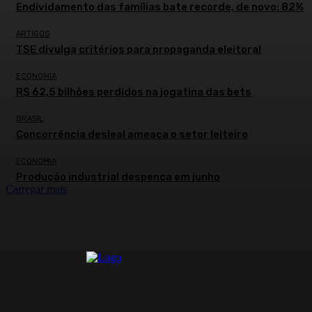
Endividamento das famílias bate recorde, de novo: 82%
ARTIGOS
TSE divulga critérios para propaganda eleitoral
ECONOMIA
R$ 62,5 bilhões perdidos na jogatina das bets
BRASIL
Concorrência desleal ameaça o setor leiteiro
ECONOMIA
Produção industrial despenca em junho
Carregar mais