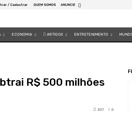
trar / Cadastrar
QUEM SOMOS
ANUNCIE
A
ECONOMIA
ARTIGOS
ENTRETENIMENTO
MUND
F
ubtrai R$ 500 milhões
307
0
Telegram