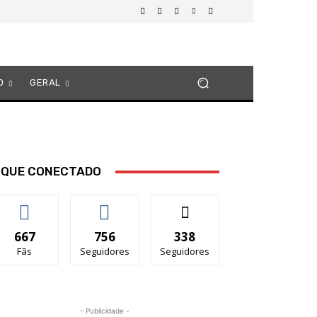
O
GERAL
IQUE CONECTADO
667
756
338
Fãs
Seguidores
Seguidores
- Publicidade -