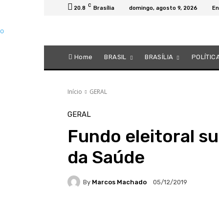
C
20.8
Brasília
domingo, agosto 9, 2026
En
Home
BRASIL
BRASÍLIA
POLÍTIC
Início
GERAL
GERAL
Fundo eleitoral s
da Saúde
By
Marcos Machado
05/12/2019
Facebook
WhatsApp