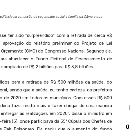
audiência na comissão de seguridade social e família da Câmara dos
sse ter sido “surpreendido” com a retirada de cerca R$
aprovação do relatório preliminar do Projeto de Lei
 Orçamento (CMO) do Congresso Nacional. Segundo ele,
para abastecer o Fundo Eleitoral de Financiamento de
 ampliado de R$ 2 bilhões para R$ 3,8 bilhões.
didos para a retirada de R$ 500 milhões da saúde, do
oral, sendo que a saúde, eu tenho certeza, os prefeitos
eição de 2020 em todos os municípios. Com esses R$ 500
deria fazer muito mais e fazer chegar de uma maneira
entregar as realizações em 2020”, disse o ministro em
feira (5), onde participava da 55ª Cúpula dos Chefes de
Ú
e Jair Bolsonaro. Ele pediu que o aumento do fundo