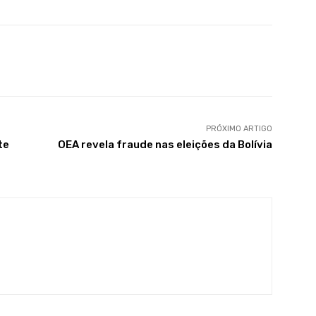
WhatsApp
Telegram
PRÓXIMO ARTIGO
te
OEA revela fraude nas eleições da Bolívia