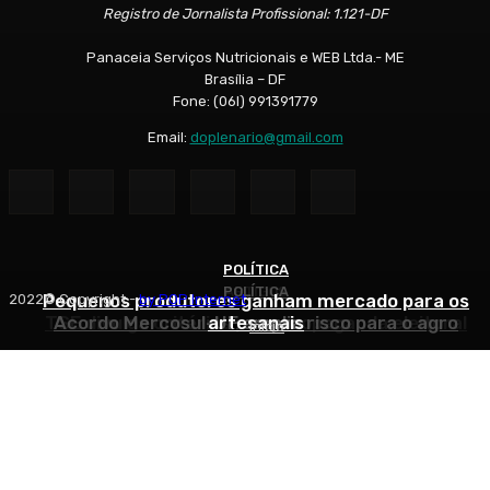
Registro de Jornalista Profissional: 1.121-DF
Panaceia Serviços Nutricionais e WEB Ltda.- ME
Brasília – DF
Fone: (06l) 991391779
Email:
doplenario@gmail.com
POLÍTICA
POLÍTICA
ARTIGOS
Pequenos produtores ganham mercado para os
2022© Copyright -
by POP Internet
TSE divulga critérios para propaganda eleitoral
Acordo Mercosul-UE amplia risco para o agro
artesanais
Início