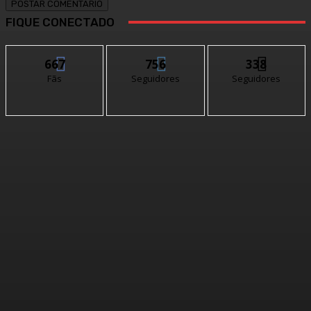
FIQUE CONECTADO
667
756
338
Fãs
Seguidores
Seguidores