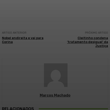
Facebook
WhatsApp
Telegram
ARTIGO ANTERIOR
PRÓXIMO ARTIGO
Nobel endireita e vai para
Cleitinho condena
Corina
‘tratamento desigual’ da
Justiça
Marcos Machado
RELACIONADOS