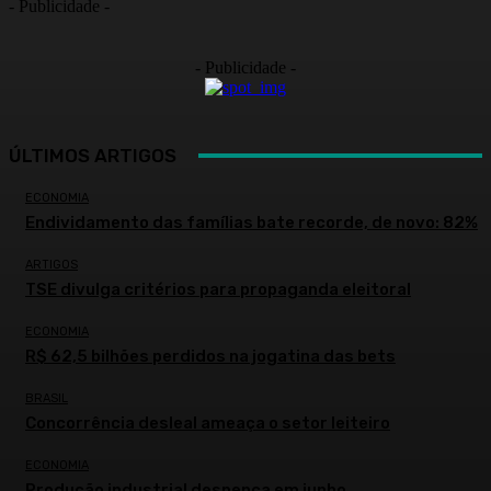
- Publicidade -
- Publicidade -
ÚLTIMOS ARTIGOS
ECONOMIA
Endividamento das famílias bate recorde, de novo: 82%
ARTIGOS
TSE divulga critérios para propaganda eleitoral
ECONOMIA
R$ 62,5 bilhões perdidos na jogatina das bets
BRASIL
Concorrência desleal ameaça o setor leiteiro
ECONOMIA
Produção industrial despenca em junho