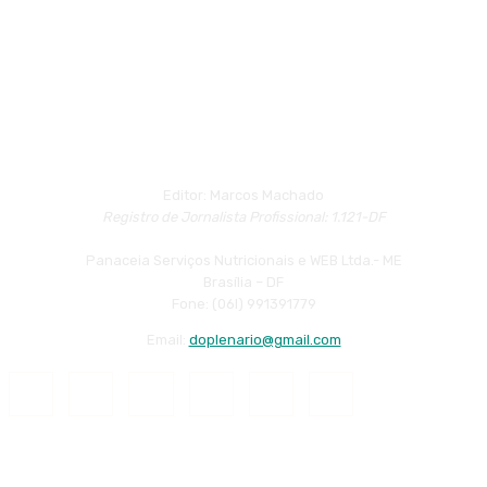
Editor: Marcos Machado
Registro de Jornalista Profissional: 1.121-DF
Panaceia Serviços Nutricionais e WEB Ltda.- ME
Brasília – DF
Fone: (06l) 991391779
Email:
doplenario@gmail.com