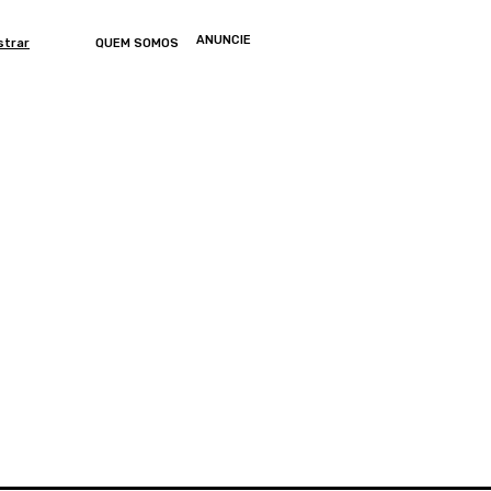
ANUNCIE
strar
QUEM SOMOS
ONOMIA
ARTIGOS
ENTRETENIMENTO
MUNDO
GERAL