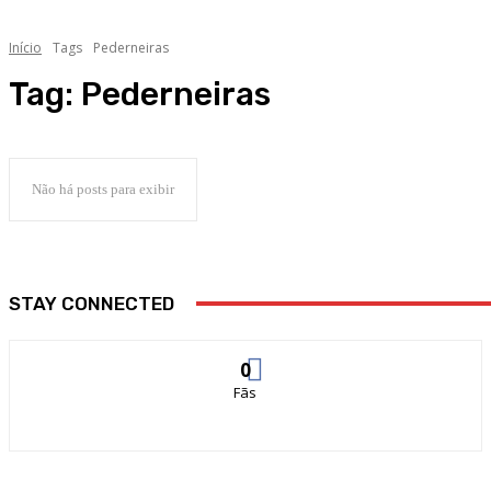
Início
Tags
Pederneiras
Tag:
Pederneiras
Não há posts para exibir
STAY CONNECTED
0
Fãs