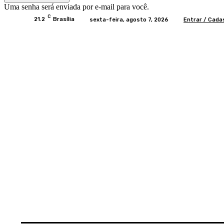
Uma senha será enviada por e-mail para você.
C
21.2
Brasília
sexta-feira, agosto 7, 2026
Entrar / Cada
Home
BRASIL
BRASÍLIA
POLÍTICA
EC