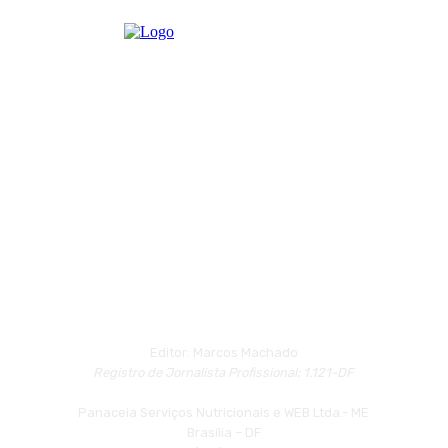
Editor: Marcos Machado
Registro de Jornalista Profissional: 1.121-DF
Panaceia Serviços Nutricionais e WEB Ltda.- ME
Brasília – DF