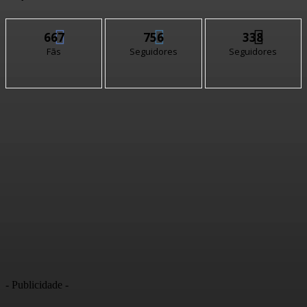
667
756
338
Fãs
Seguidores
Seguidores
- Publicidade -