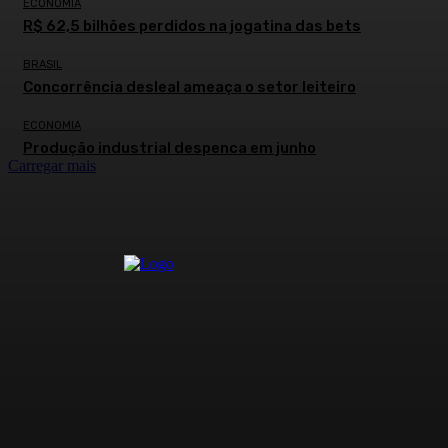
ECONOMIA
R$ 62,5 bilhões perdidos na jogatina das bets
BRASIL
Concorrência desleal ameaça o setor leiteiro
ECONOMIA
Produção industrial despenca em junho
Carregar mais