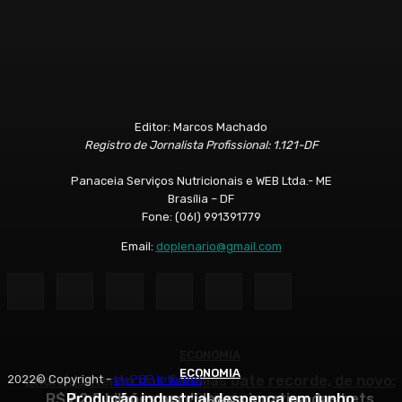
Editor: Marcos Machado
Registro de Jornalista Profissional: 1.121-DF
Panaceia Serviços Nutricionais e WEB Ltda.- ME
Brasília – DF
Fone: (06l) 991391779
Email:
doplenario@gmail.com
ECONOMIA
ECONOMIA
ECONOMIA
Endividamento das famílias bate recorde, de novo:
2022© Copyright -
by POP Internet
R$ 62,5 bilhões perdidos na jogatina das bets
Produção industrial despenca em junho
82%
Início