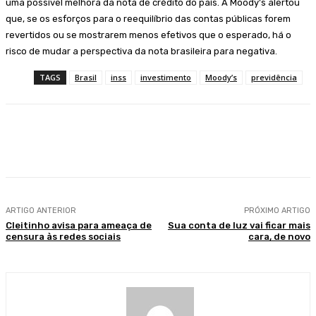
uma possível melhora da nota de crédito do país. A Moody’s alertou
que, se os esforços para o reequilíbrio das contas públicas forem
revertidos ou se mostrarem menos efetivos que o esperado, há o
risco de mudar a perspectiva da nota brasileira para negativa.
TAGS
Brasil
inss
investimento
Moody’s
previdência
Facebook
WhatsApp
Telegram
ARTIGO ANTERIOR
PRÓXIMO ARTIGO
Cleitinho avisa para ameaça de
Sua conta de luz vai ficar mais
censura às redes sociais
cara, de novo