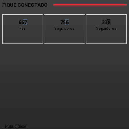
FIQUE CONECTADO
667
756
338
Fãs
Seguidores
Seguidores
- Publicidade -