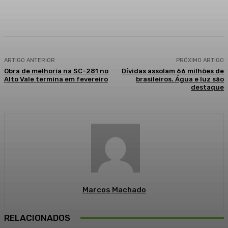
Facebook
WhatsApp
Telegram
ARTIGO ANTERIOR
PRÓXIMO ARTIGO
Obra de melhoria na SC-281 no
Dívidas assolam 66 milhões de
Alto Vale termina em fevereiro
brasileiros. Água e luz são
destaque
Marcos Machado
RELACIONADOS