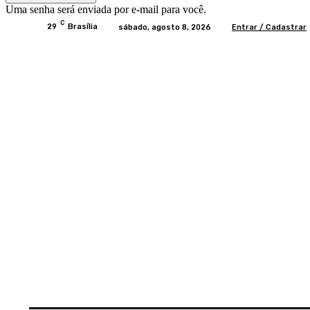
Uma senha será enviada por e-mail para você.
C
29
Brasília
sábado, agosto 8, 2026
Entrar / Cadastrar
Home
BRASIL
BRASÍLIA
POLÍTICA
EC