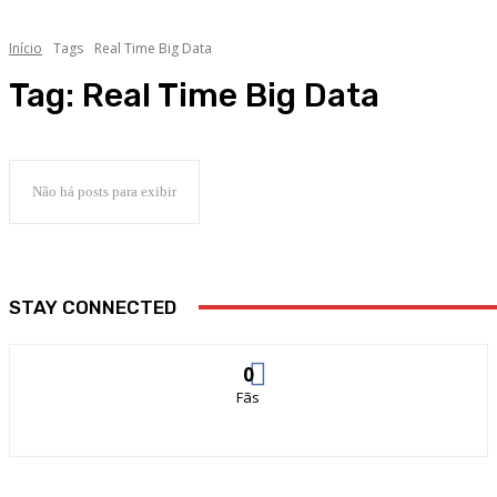
Início
Tags
Real Time Big Data
Tag:
Real Time Big Data
Não há posts para exibir
STAY CONNECTED
0
Fãs