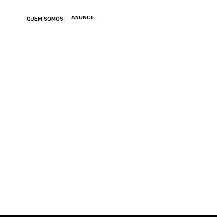
ANUNCIE
QUEM SOMOS
ONOMIA
ARTIGOS
ENTRETENIMENTO
MUNDO
GERAL