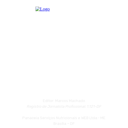
Editor: Marcos Machado
Registro de Jornalista Profissional: 1.121-DF
Panaceia Serviços Nutricionais e WEB Ltda.- ME
Brasília – DF