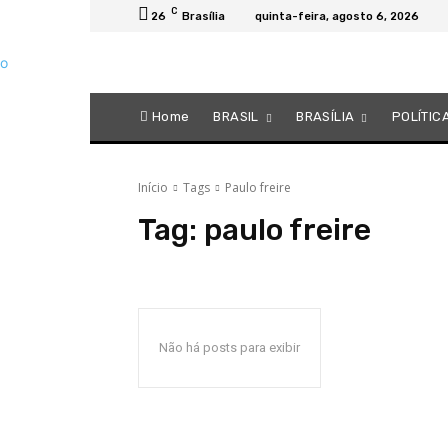
C
26
Brasília
quinta-feira, agosto 6, 2026
Home
BRASIL
BRASÍLIA
POLÍTIC
Início
Tags
Paulo freire
Tag:
paulo freire
Não há posts para exibir