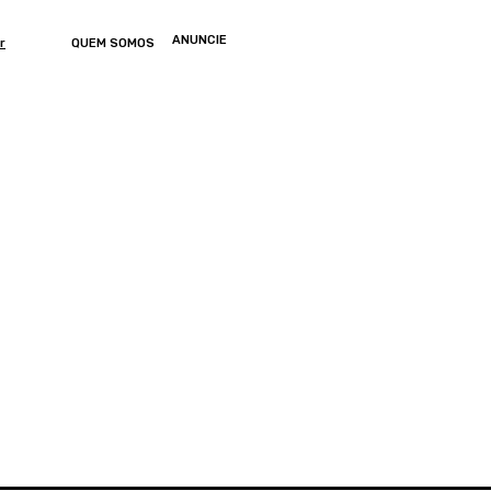
ANUNCIE
r
QUEM SOMOS
ONOMIA
ARTIGOS
ENTRETENIMENTO
MUNDO
GERAL