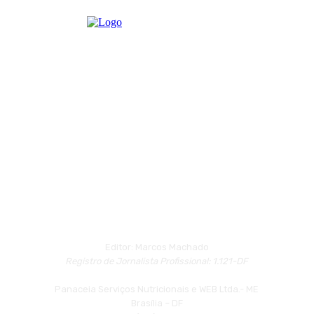
Editor: Marcos Machado
Registro de Jornalista Profissional: 1.121-DF
Panaceia Serviços Nutricionais e WEB Ltda.- ME
Brasília – DF