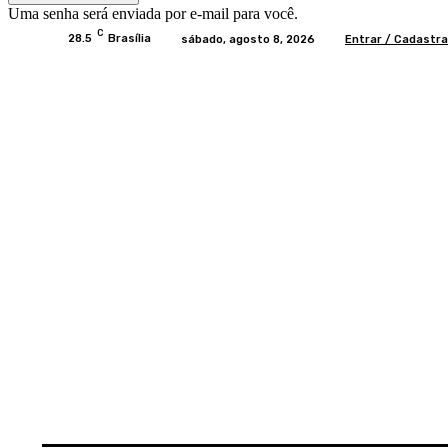
Uma senha será enviada por e-mail para você.
C
28.5
Brasília
sábado, agosto 8, 2026
Entrar / Cadastra
Home
BRASIL
BRASÍLIA
POLÍTICA
EC