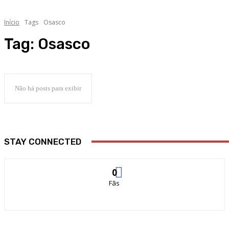
Início
Tags
Osasco
Tag:
Osasco
Não há posts para exibir
STAY CONNECTED
0
Fãs