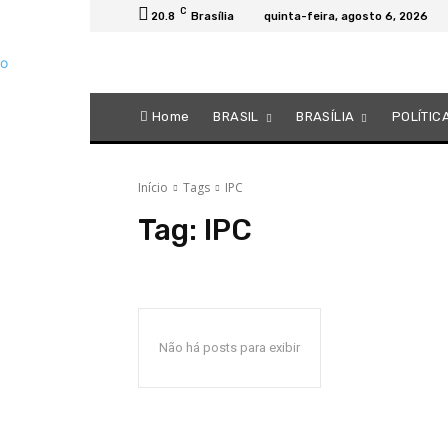
C
20.8
Brasília
quinta-feira, agosto 6, 2026
Home
BRASIL
BRASÍLIA
POLÍTIC
Início
Tags
IPC
Tag:
IPC
Não há posts para exibir