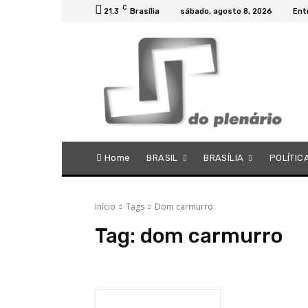
C
21.3
Brasília
sábado, agosto 8, 2026
Ent
Home
BRASIL
BRASÍLIA
POLÍTIC
Início
Tags
Dom carmurro
Tag:
dom carmurro