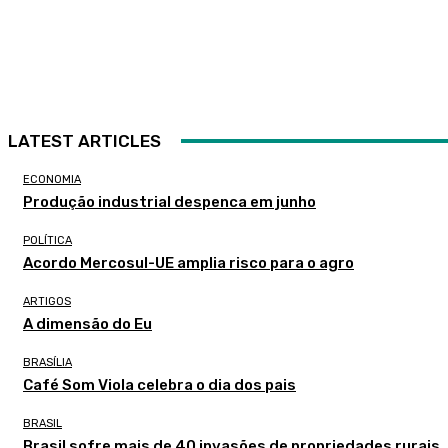
LATEST ARTICLES
ECONOMIA
Produção industrial despenca em junho
POLÍTICA
Acordo Mercosul-UE amplia risco para o agro
ARTIGOS
A dimensão do Eu
BRASÍLIA
Café Som Viola celebra o dia dos pais
BRASIL
Brasil sofre mais de 40 invasões de propriedades rurais