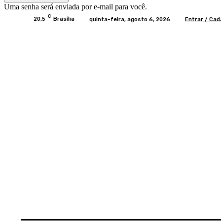
Uma senha será enviada por e-mail para você.
C
20.5
Brasília
quinta-feira, agosto 6, 2026
Entrar / Cad
Home
BRASIL
BRASÍLIA
POLÍTICA
EC