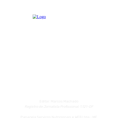
Editor: Marcos Machado
Registro de Jornalista Profissional: 1.121-DF
Panaceia Serviços Nutricionais e WEB Ltda.- ME