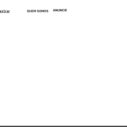
ANUNCIE
astrar
QUEM SOMOS
ONOMIA
ARTIGOS
ENTRETENIMENTO
MUNDO
GERAL