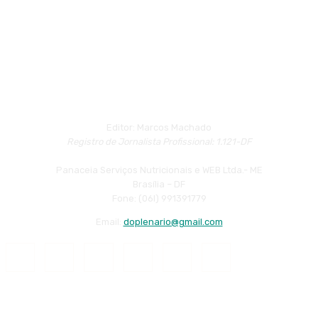
Editor: Marcos Machado
Registro de Jornalista Profissional: 1.121-DF
Panaceia Serviços Nutricionais e WEB Ltda.- ME
Brasília – DF
Fone: (06l) 991391779
Email:
doplenario@gmail.com