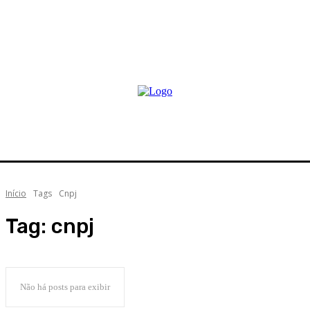
Início
Tags
Cnpj
Tag:
cnpj
Não há posts para exibir