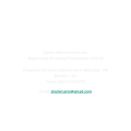
Editor: Marcos Machado
Registro de Jornalista Profissional: 1.121-DF
Panaceia Serviços Nutricionais e WEB Ltda.- ME
Brasília – DF
Fone: (06l) 991391779
Email:
doplenario@gmail.com