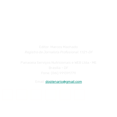
Editor: Marcos Machado
Registro de Jornalista Profissional: 1.121-DF
Panaceia Serviços Nutricionais e WEB Ltda.- ME
Brasília – DF
Fone: (06l) 991391779
Email:
doplenario@gmail.com