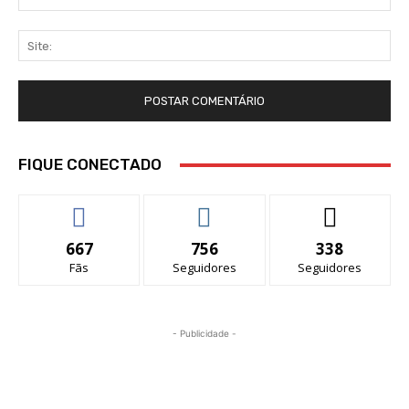
mai
Sit
FIQUE CONECTADO
667
756
338
Fãs
Seguidores
Seguidores
- Publicidade -