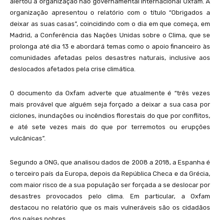
alertou a organização não governamental internacional Oxfam. A
organização apresentou o relatório com o título “Obrigados a
deixar as suas casas”, coincidindo com o dia em que começa, em
Madrid, a Conferência das Nações Unidas sobre o Clima, que se
prolonga até dia 13 e abordará temas como o apoio financeiro às
comunidades afetadas pelos desastres naturais, inclusive aos
deslocados afetados pela crise climática.
O documento da Oxfam adverte que atualmente é “três vezes
mais provável que alguém seja forçado a deixar a sua casa por
ciclones, inundações ou incêndios florestais do que por conflitos,
e até sete vezes mais do que por terremotos ou erupções
vulcânicas”.
Segundo a ONG, que analisou dados de 2008 a 2018, a Espanha é
o terceiro país da Europa, depois da República Checa e da Grécia,
com maior risco de a sua população ser forçada a se deslocar por
desastres provocados pelo clima. Em particular, a Oxfam
destacou no relatório que os mais vulneráveis são os cidadãos
dos países pobres.