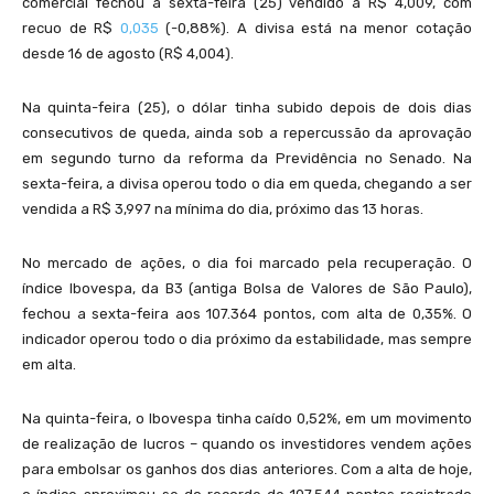
comercial fechou a sexta-feira (25) vendido a R$ 4,009, com
recuo de R$
0,035
(-0,88
%). A divisa está na menor cotação
desde
16 de agosto
(R$ 4,004).
Na quinta-feira (25), o dólar tinha subido depois de dois dias
consecutivos de queda, ainda sob a repercussão da aprovação
em segundo turno da reforma da Previdência no Senado.
Na
sexta-feira
, a divisa operou todo o dia em queda, chegando a ser
vendida a R$ 3,997 na mínima do dia, próximo das 13 horas.
No mercado de ações, o dia foi marcado pela recuperação. O
índice Ibovespa, da B3 (antiga Bolsa de Valores de São Paulo),
fechou a
sexta
-feira aos 107.364 pontos, com alta de 0,35%. O
indicador operou todo o dia próximo da estabilidade, mas sempre
em alta.
Na quinta-feira, o Ibovespa tinha caído 0,52%, em um movimento
de realização de lucros – quando os investidores vendem ações
para embolsar os ganhos dos dias anteriores. Com a alta de
hoje
,