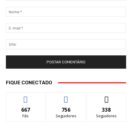
Comentário:
No
E-
mai
Sit
FIQUE CONECTADO
667
756
338
Fãs
Seguidores
Seguidores