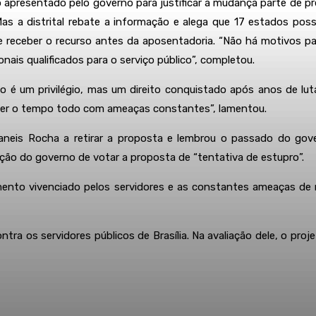
 apresentado pelo governo para justificar a mudança parte de pr
 Mas a distrital rebate a informação e alega que 17 estados p
e receber o recurso antes da aposentadoria. “Não há motivos par
onais qualificados para o serviço público”, completou.
 é um privilégio, mas um direito conquistado após anos de luta
viver o tempo todo com ameaças constantes”, lamentou.
aneis Rocha a retirar a proposta e lembrou o passado do gov
nção do governo de votar a proposta de “tentativa de estupro”.
o vivenciado pelos servidores e as constantes ameaças de reti
tra os servidores públicos de Brasília. Na avaliação dele, o p