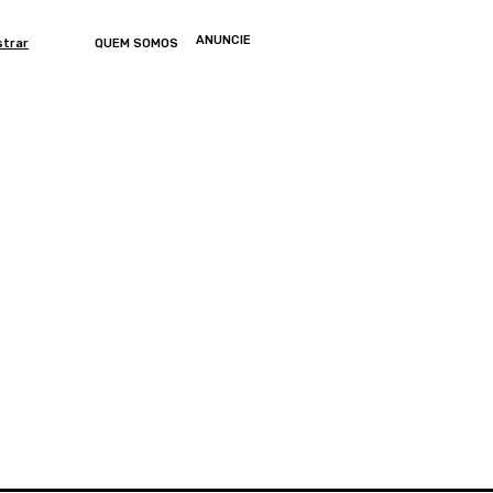
ANUNCIE
strar
QUEM SOMOS
ONOMIA
ARTIGOS
ENTRETENIMENTO
MUNDO
GERAL