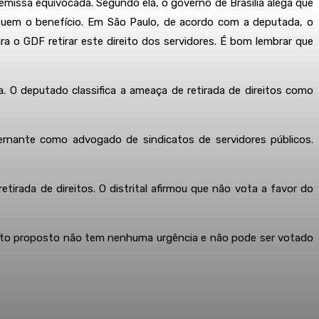
emissa equivocada. Segundo ela, o governo de Brasília alega que
ossuem o benefício. Em São Paulo, de acordo com a deputada, o
a o GDF retirar este direito dos servidores. É bom lembrar que
. O deputado classifica a ameaça de retirada de direitos como
ernante como advogado de sindicatos de servidores públicos.
rada de direitos. O distrital afirmou que não vota a favor do
rojeto proposto não tem nenhuma urgência e não pode ser votado