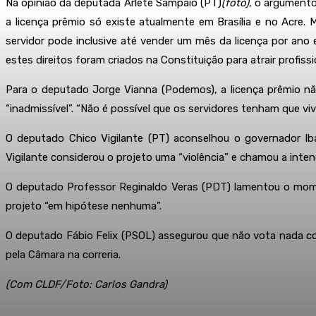
Na opinião da deputada Arlete Sampaio (PT)
(foto)
, o argumento
a licença prêmio só existe atualmente em Brasília e no Acre.
servidor pode inclusive até vender um mês da licença por ano 
estes direitos foram criados na Constituição para atrair profissi
Para o deputado Jorge Vianna (Podemos), a licença prêmio não
“inadmissível”. “Não é possível que os servidores tenham que 
O deputado Chico Vigilante (PT) aconselhou o governador Ib
Vigilante considerou o projeto uma “violência” e chamou a inte
O deputado Professor Reginaldo Veras (PDT) lamentou o moment
projeto “em hipótese nenhuma”.
O deputado Fábio Felix (PSOL) assegurou que não vota nada con
pela Câmara na correria.
(Com CLDF/Foto: Carlos Gandra)