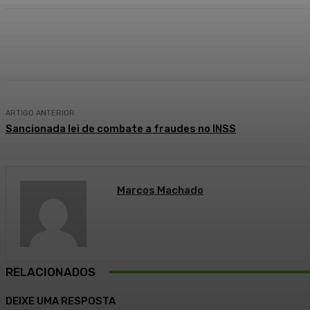
Compartilhado
Facebook
WhatsApp
ARTIGO ANTERIOR
Sancionada lei de combate a fraudes no INSS
Marcos Machado
RELACIONADOS
DEIXE UMA RESPOSTA