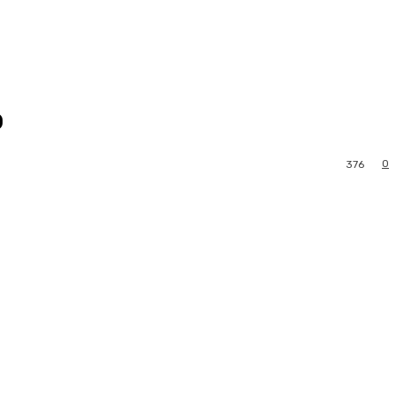
o
0
376