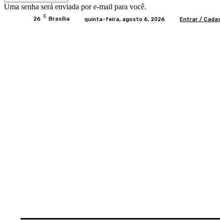
Uma senha será enviada por e-mail para você.
C
26
Brasília
quinta-feira, agosto 6, 2026
Entrar / Cada
Home
BRASIL
BRASÍLIA
POLÍTICA
EC