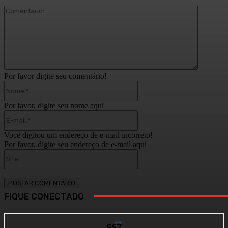
Comentár
Por favor digite seu comentário!
Nome:*
Por favor, digite seu nome aqui
E-
mail:*
Você digitou um endereço de e-mail incorreto!
Por favor, digite seu endereço de e-mail aqui
Site:
FIQUE CONECTADO
667